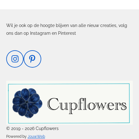
Wil je ook op de hoogte blijven van alle nieuw creaties, volg
ons dan op Instagram en Pinterest
I
P
n
i
s
n
t
t
a
e
g
r
r
e
a
s
m
t
© 2019 - 2026 Cupflowers
Powered by
JouwWeb