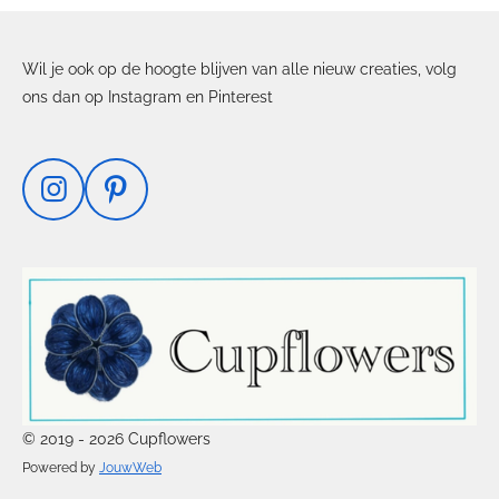
Wil je ook op de hoogte blijven van alle nieuw creaties, volg
ons dan op Instagram en Pinterest
I
P
n
i
s
n
t
t
a
e
g
r
r
e
a
s
m
t
© 2019 - 2026 Cupflowers
Powered by
JouwWeb