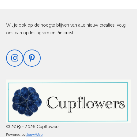
Wil je ook op de hoogte blijven van alle nieuw creaties, volg
ons dan op Instagram en Pinterest
I
P
n
i
s
n
t
t
a
e
g
r
r
e
a
s
m
t
© 2019 - 2026 Cupflowers
Powered by
JouwWeb