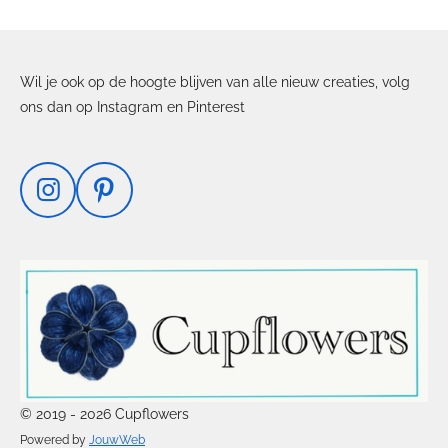
Wil je ook op de hoogte blijven van alle nieuw creaties, volg
ons dan op Instagram en Pinterest
I
P
n
i
s
n
t
t
a
e
g
r
r
e
a
s
m
t
© 2019 - 2026 Cupflowers
Powered by
JouwWeb